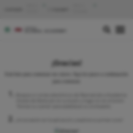
Select a
Select a
Localização:
Linguagem:
location
language
¡Gracias!
Está listo para comenzar sus cursos. Siga los pasos a continuación
para comenzar.
Busque un correo electrónico de 'Bienvenido a Academia
Global de Starbucks' en su buzón y haga clic en el botón
"Activar su cuenta" para establecer su contraseña.
¡Inicie sesión en la aplicación y explore su primer curso!