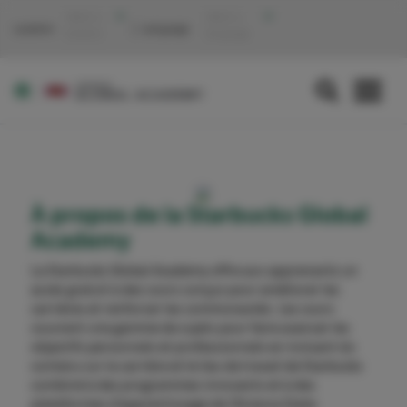
Select a
Select a
Location:
Language:
location
language
À propos de la Starbucks Global
Academy
La Starbucks Global Academy offre aux apprenants un
accès gratuit à des cours conçus pour améliorer les
carrières et renforcer les communautés. Les cours
couvrent une gamme de sujets pour faire avancer les
objectifs personnels et professionnels en incluant du
contenu sur la carrière et le lieu de travail de Starbucks
combiné à des programmes innovants et à des
plateformes d'apprentissage de l'Arizona State