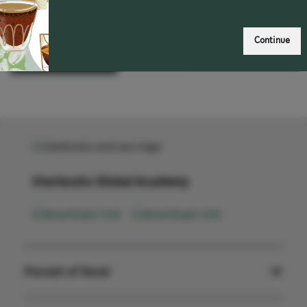
Inscrivez-vous
Continue
Se connecter
or
maintenant
Starbucks Global Academy
Pursuit of Good